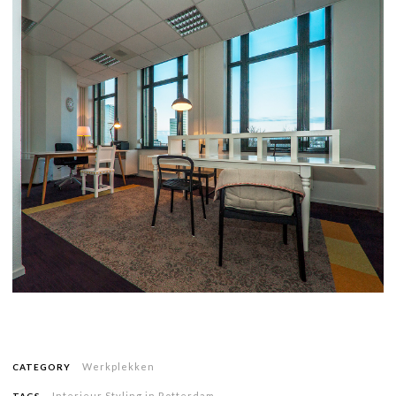
Werkplekken
CATEGORY
Interieur Styling in Rotterdam
,
TAGS