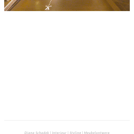
Diana Schadek | Interieur | Styling | Meubelontwerp